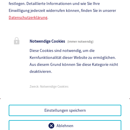
festlegen.
Detaillierte Informationen und wie Sie Ihre
Einwilligung jederzeit widerrufen können, finden Sie in unserer
Datenschutzerklärung
.
Notwendige Cookies
(immer notwendig)
Diese Cookies sind notwendig, um die
Kernfunktionalität dieser Website zu ermöglichen.
Aus diesem Grund können Sie diese Kategorie nicht
deaktivieren.
FLGÖ - Landesverband Kärnten -
Landesobmann Ing. Peter Pirker BA MA
Zweck
:
Notwendige Cookies
Marktplatz 8, 9872 Millstatt am See
Telefon:
04766 / 2021 22
Einstellungen speichern
E-Mail:
peter.pirker@millstatt.at
Ablehnen
Mehr...