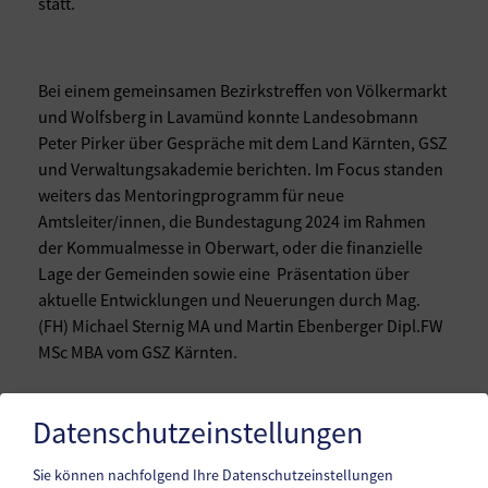
statt.
Bei einem gemeinsamen Bezirkstreffen von Völkermarkt
und Wolfsberg in Lavamünd konnte Landesobmann
Peter Pirker über Gespräche mit dem Land Kärnten, GSZ
und Verwaltungsakademie berichten. Im Focus standen
weiters das Mentoringprogramm für neue
Amtsleiter/innen, die Bundestagung 2024 im Rahmen
der Kommualmesse in Oberwart, oder die finanzielle
Lage der Gemeinden sowie eine Präsentation über
aktuelle Entwicklungen und Neuerungen durch Mag.
(FH) Michael Sternig MA und Martin Ebenberger Dipl.FW
MSc MBA vom GSZ Kärnten.
Datenschutzeinstellungen
Sie können nachfolgend Ihre Datenschutzeinstellungen